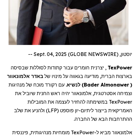
יוסטון, Sept. 04, 2025 (GLOBE NEWSWIRE) --
TexPower
,
יצרנית חומרים עבור
קתודות
לסוללות שבסיסה
בארצות הברית, מודיעה בגאווה על מינויו של
באדר
אלמונאוור
(
Almonawer
Bader
)
לנשיא
. עם רקורד מוכח של מנהיגות
וצמיחה אסטרטגית,
אלמונאוור
יהיה ראש החנית שיוביל את
TexPower
במשימתה להחזיר לעצמה את המובילות
האמריקאית בייצור ליתיום-יון פוספט (
LFP
) ולהניע את שלב
ההתרחבות הבא של החברה.
אלמונאוור מביא ל-
TexPower
מומחיות מנהיגותית, פיננסית