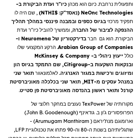
ותפעולית נרחבת. כיום הוא מכהן
כיו"ר ועדת הביקורת ב-
NeOnc Technologies
(נאסד"ק:
$NTHI
)
, שם
היה לו
תפקיד מרכזי
בגיוס כספים ובמבנה פיננסי במהלך תהליך
ההנפקה לציבור של החברה
, וממשיך להוביל כיו"ר ועדת
הביקורת. הוא גם חבר
בדירקטוריון של
Neuromena
ו-
Arabian Group of Companies
. הרקע המקצועי שלו
כולל
ייעוץ ניהולי ב-
McKinsey & Company
ובנקאות השקעות ב-
Citigroup
, שם התמקד בגיוס הון
ומיזוגים ורכישות במגזר האנרגיה.
לאלמונאוור
תואר שני
במנהל עסקים מ-
MIT
, תואר שני בכלכלה מאוניברסיטת
קורנל ותואר ראשון בהנדסה מאוניברסיטת פן סטייט
.
מקורותיה של
TexPower
נעוצים במחקר חלוצי של
הפרופסורים ג'ון ב.
גודאינף
(
John B. Goodenough
)
וארומוגם
מנת'יראם
(
Arumugam Manthiram
)
-
שתגליותיהם בשנות ה-80 וה-90 פתחו את טכנולוגיית LFP,