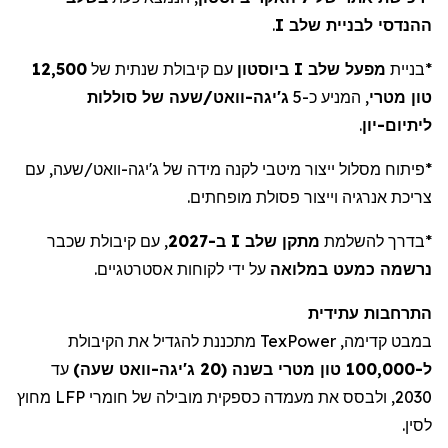
ההנדסי לבניית שלב I
.
*
בניית
מפעל שלב I ביוסטון
עם קיבולת שנתית של
12,500
טון מטרי
, המניע כ-5
ג'יגה-וואט
/
שעה של סוללות
ליתיום-יון
.
*
פיתוח מסלול ייצור מיטבי לקנה מידה של ג
'
יגה-וואט/שעה, עם
צריכת אנרגיה וייצור פסולת מופחתים.
*
בדרך להשלמת
מתקן שלב I ב-2027
, עם קיבולת שכבר
נרשמה כמעט במלואה
על ידי לקוחות אסטרטגיים.
התרחבות עתידית
במבט קדימה,
TexPower
מתכננת להגדיל את הקיבולת
ל-100,000 טון מטרי בשנה (20
ג'יגה-וואט שעה
)
עד
2030, ולבסס את מעמדה כספקית מובילה של חומרי LFP מחוץ
לסין.