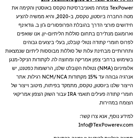
TexPower
צמחה מאוניברסיטת טקסס באוסטין והקימה את
מטה החברה ביוסטון, טקסס, ב-2020, והיא ממשיה להציע
חידושים פורצי הדרך בהובלת הפרופסורים ג'ון ב.
גודאינף
וארומוגם
מנת'ירם
בתחום סוללות הליתיום-יון. אנו שואפים
לפרוס חומרי
קתודה
נטולי קובלט, בעלי ביצועים גבוהים
ותחרותיים מבחינת עלות של סוללות מבוססות ליתיום שנמצאות
בשימוש ברחבי צפון אמריקה ומחוצה לה.
לקתודות
הניקל-מנגן
אלומיניום (
NMA
) נטולות הקובלט שלנו, הרשומות כפטנט, יש
אנרגיה גבוהה עד 15%
מקתודות
NCM/NCA
רגילות. אתר
הייצור שלנו ביוסטון, טקסס, מתמקד בפיתוח, מיטוב וייצור של
חומרי
קתודה
פעילים תואמי
IRA
עבור השוק הצפון אמריקאי
הצומח במהירות.
למידע נוסף, אנא צרו קשר:
Info@TexPowerev.com