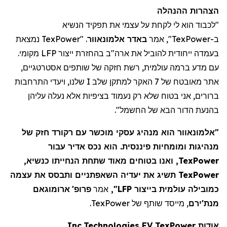
הצהרות
ההנהלה
"לכבוד הוא לי לקחת על עצמי את תפקיד הנשיא
ב-
TexPower
", אמר
באדר
אלמונאוור
. "
TexPower
נמצאת
בעמדה ייחודית להוביל את ארה"ב בהחזרת ייצור LFP מקומי.
עם מדע ברמה עולמית,
רשת
חזק
ה
של שותפים אסטרטגיים,
אתר מאובטח של 7
האקר
למתקן שלב I שלנו, ויעדי התרחבות
ברורים, אני בטוח שלא רק נעמוד בציפיות אלא נעלה עליהן
בהנעת הדור הבא של החשמל".
"
אלמונאוור
הוא מנהיג עסקי מוכשר עם רקורד חזק של
מנהיגות ומומחיות פיננסית. הוא נכס אדיר עבור
TexPower
, ואנו בטוחים מאוד שתחת הנחייתו כנשיא,
TexPower
תשיג את יעדיה השאפתניים ותבסס את עצמה
כמובילה עולמית בייצור LFP",
אמר
פרופ'
ארומוגאם
מנת'ירם
, מייסד שותף של
TexPower
.
אודות
TexPower
EV
Technologies
Inc