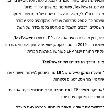
המשמשת כיום ביותר ממחצית מכל סוללות הליתיום-יון ברחבי
העולם.
TexPower
, שהוקמה במשותף על ידי פרופ'
מנטירם
וד"ר לי, משלבת עשרות שנים של מומחיות במחקר
ופיתוח כדי לספק פתרונות אנרגיה מתקדמים לכלי עבודה
חשמליים, רכבים חשמליים ואחסון בקנה מידה של רשת.
כיום, סין מייצרת כמעט את כל ה-LFP בעולם.
TexPower
,
שנוסדה ב-2019 ביוסטון, טקסס, שואפת להפוך את המגמה הזו
על ידי החזרת ייצור LFP לשורשיו בארצות הברית.
ציוני
הדרך
הנוכחיים
של
TexPower
*
הפעלת
מתקן פיילוט של 15 טון
ביוסטון לפיתוח משותף עם
שותפי ייצור אסטרטגיים ולקוחות.
*
אספקת
מוצרי LFP עם מפרט טכני תחרותי
בקנה אחד עם
החומרים המתקדמים ביותר.
*רכישת
אתר של 7
האקר
ביוסטון
, הנמצא כעת
בשלב