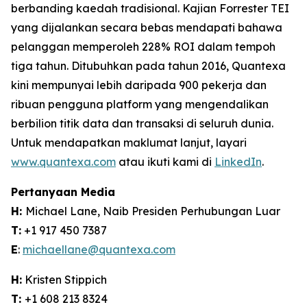
berbanding kaedah tradisional. Kajian Forrester TEI
yang dijalankan secara bebas mendapati bahawa
pelanggan memperoleh 228% ROI dalam tempoh
tiga tahun. Ditubuhkan pada tahun 2016, Quantexa
kini mempunyai lebih daripada 900 pekerja dan
ribuan pengguna platform yang mengendalikan
berbilion titik data dan transaksi di seluruh dunia.
Untuk mendapatkan maklumat lanjut, layari
www.quantexa.com
atau ikuti kami di
LinkedIn
.
Pertanyaan Media
H:
Michael Lane, Naib Presiden Perhubungan Luar
T:
+1 917 450 7387
E
:
michaellane@quantexa.com
H:
Kristen Stippich
T:
+1 608 213 8324