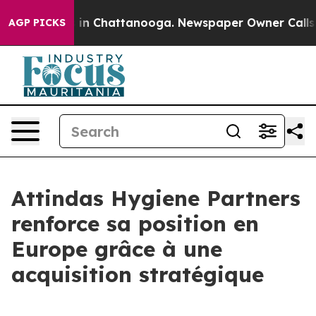
pse
Chaos in Chattanooga. Newspaper Owner Calls the 
AGP PICKS
Attindas Hygiene Partners
renforce sa position en
Europe grâce à une
acquisition stratégique